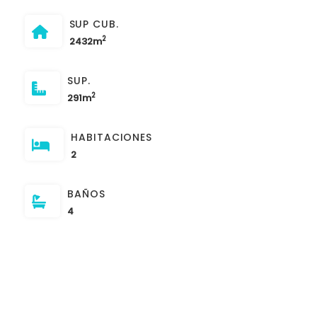
SUP CUB.
2
2432m
SUP.
2
291m
HABITACIONES
2
BAÑOS
4