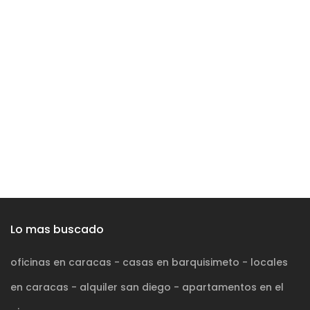
Lo mas buscado
oficinas en caracas
-
casas en barquisimeto
-
locales
en caracas
-
alquiler san diego
-
apartamentos en el