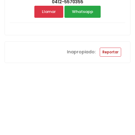
0412-5570355
Llamar
Whatsapp
Inapropiado:
Reportar