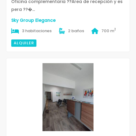
Oficina complementaria ??Área de recepción y es
pera ??�...
Sky Group Elegance
2
3 habitaciones
2 baños
700 m
ALQUILER