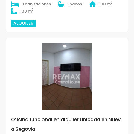
2
8 habitaciones
1 baños
100 m
2
100 m
ALQUILER
Oficina funcional en alquiler ubicada en Nuev
a Segovia