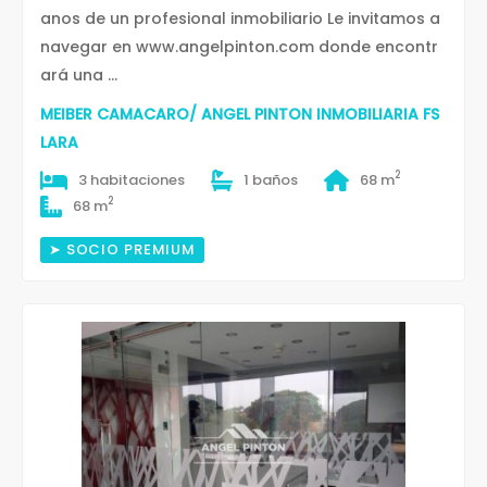
anos de un profesional inmobiliario Le invitamos a
navegar en www.angelpinton.com donde encontr
ará una ...
MEIBER CAMACARO/ ANGEL PINTON INMOBILIARIA FS
LARA
2
3 habitaciones
1 baños
68 m
2
68 m
➤ SOCIO PREMIUM