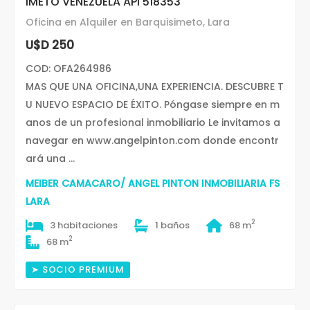
IMETO VENEZUELA API 518353
Oficina en Alquiler en Barquisimeto, Lara
U$D 250
COD: OFA264986
MAS QUE UNA OFICINA,UNA EXPERIENCIA. DESCUBRE T
U NUEVO ESPACIO DE ÉXITO. Póngase siempre en m
anos de un profesional inmobiliario Le invitamos a
navegar en www.angelpinton.com donde encontr
ará una ...
MEIBER CAMACARO/ ANGEL PINTON INMOBILIARIA FS
LARA
2
3 habitaciones
1 baños
68 m
2
68 m
➤ SOCIO PREMIUM