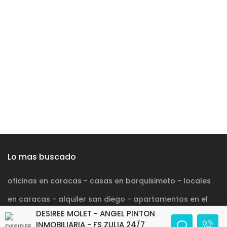
Lo mas buscado
oficinas en caracas
-
casas en barquisimeto
-
locales
en caracas
-
alquiler san diego
-
apartamentos en el
DESIREE MOLET - ANGEL PINTON
pinar
-
INMOBILIARIA - FS ZULIA 24/7