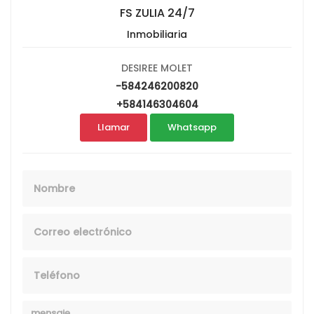
FS ZULIA 24/7
Inmobiliaria
DESIREE MOLET
-584246200820
+584146304604
Llamar
Whatsapp
Nombre
Email
Telefono
Mensaje