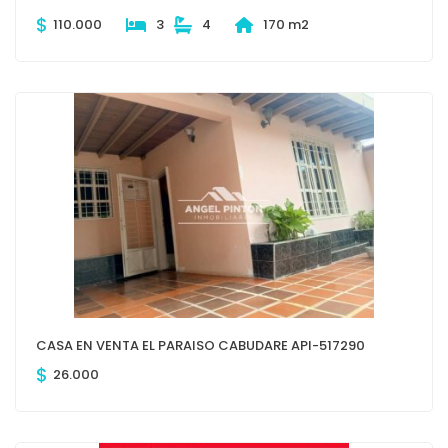
$
110.000
3
4
170 m2
CASA EN VENTA EL PARAISO CABUDARE API-517290
$
26.000