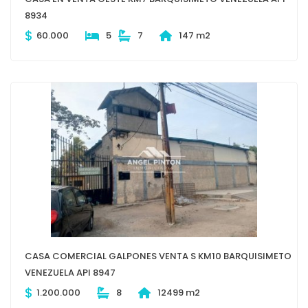
8934
$
60.000
5
7
147 m2
CASA COMERCIAL GALPONES VENTA S KM10 BARQUISIMETO
VENEZUELA API 8947
$
1.200.000
8
12499 m2